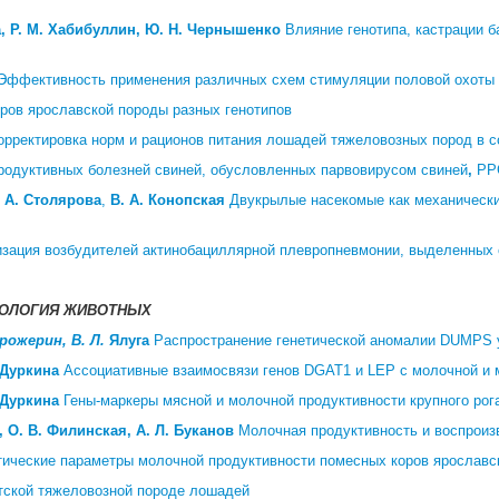
а, Р. М. Хабибуллин, Ю. Н. Чернышенко
Влияние генотипа, кастрации б
Эффективность применения различных схем стимуляции половой охоты 
ров ярославской породы разных генотипов
орректировка норм и рационов питания лошадей тяжеловозных пород в 
родуктивных болезней свиней, обусловленных парвовирусом свиней
,
РРС
 А. Столярова
,
В. А. Конопская
Двукрылые насекомые как механически
зация возбудителей актинобациллярной плевропневмонии, выделенных о
ХНОЛОГИЯ ЖИВОТНЫХ
Прожерин, В. Л.
Ялуга
Распространение генетической аномалии DUMPS у
. Дуркина
Ассоциативные взаимосвязи генов DGAT1 и LEP с молочной и м
. Дуркина
Гены-маркеры мясной и молочной продуктивности крупного рога
, О. В. Филинская, А. Л. Буканов
Молочная продуктивность и воспроиз
тические параметры молочной продуктивности помесных коров ярославс
тской тяжеловозной породе лошадей