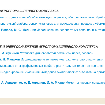
Я АГРОПРОМЫШЛЕННОГО КОМПЛЕКСА
вы создания почвообрабатывающего агрегата, обеспечивающего обрабо
конструкций лабораторных установок для исследования процесса уборки
М. Репало, М. С. Мельник
Использование беспилотных авиационных техн
ИЕ И ЭНЕРГОСНАБЖЕНИЕ АГРОПРОМЫШЛЕННОГО КОМПЛЕКСА
Д. А. Лукинов
Установка для обработки семян сои перед посевом
А. Н. Малахов
Исследование источников ультрафиолетового излучения
ирование электрофизических свойств растительных объектов при элект
 моделирование изменения импеданса биологических объектов на приме
. А. Авраменко, А. Е. Алланов, И. А. Михно
Моменты инерции сепарато