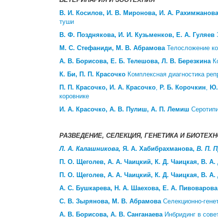
В. И. Косилов, И. В. Миронова, И. А. Рахимжанов
туши
В. Ф. Позднякова, И. И. Кузьменков, Е. А. Гуляев
М. С. Стефаниди, М. В. Абрамова
Телосложение ко
А. В. Борисова,
Е. Б.
Телешова,
Л. В.
Березкина
К
К. Би
, П. П.
Красочко
Комплексная диагностика реп
П. П. Красочко, И. А. Красочко
,
Р. Б. Корочкин
,
Ю.
коровнике
И. А. Красочко, А. В. Пулиш, А. П. Лемиш
Серотипи
РАЗВЕДЕНИЕ, СЕЛЕКЦИЯ, ГЕНЕТИКА И БИОТЕ
Л. А. Калашникова
,
Я. А. Хабибрахманова,
В. П. 
П. О. Щеголев, А. А. Чаицкий, К. Д. Чаицкая, В. А
П. О. Щеголев, А. А. Чаицкий, К. Д. Чаицкая, В. А
А. С. Бушкарева, Н. А. Шаехова, Е. А. Пивоварова
С. В.
Зырянова, М. В.
Абрамова
Селекционно-гене
А. В. Борисова, А. В. Санганаева
Инбридинг в сове