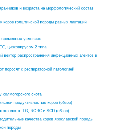
аранчиков и возраста на морфологический состав
у коров голштинской породы разных лактаций
современных условиях
С, цирковирусом 2 типа
й вектор распространения инфекционных агентов в
т поросят с респираторной патологией
 холмогорского скота
ясной продуктивностью коров (обзор)
того скота: TG, RORC и SCD (обзор)
водительные качества коров ярославской породы
кой породы