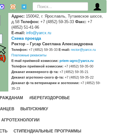
Искать...
Адрес:
150042, г. Ярославль, Тутаевское шоссе,
д.58
Телефон:
+7 (4852) 59-35-33
Факс:
+7
(4852) 51-41-96
E-mail:
info@yarcx.ru
Схема проезда
Ректор – Гусар Светлана Александровна
Телефон:
+7 (4852) 59-35-33
E-mail:
rector@yarcx.ru
Платежные реквизиты
E-mail приёмной комиссии:
priem-agro@yarcx.ru
Телефон приёмной комиссии:
+7 (4852) 59-35-00
Деканат инженерного ф-та:
+7 (4852) 59-35-21
Деканат агротехно-ского ф-та:
+7 (4852) 59-35-22
Деканат ф-та ветеринарии и зоотехнии:
+7 (4852) 59-
35-23
ГРАЖДАНАМ
#БЕРЕГИЗДОРОВЬЕ
РАНЦЕВ
ВЫПУСКНИКУ
 АГРОТЕХНОЛОГИИ
СТЬ
СТИПЕНДИАЛЬНЫЕ ПРОГРАММЫ