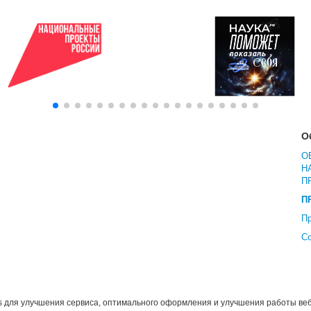
О
О
Н
П
П
Пр
С
s для улучшения сервиса, оптимального оформления и улучшения работы веб