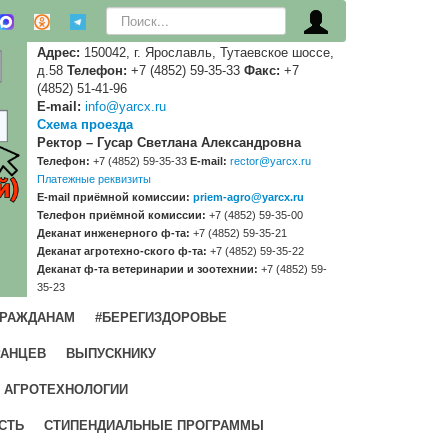
Искать...
Адрес:
150042, г. Ярославль, Тутаевское шоссе,
д.58
Телефон:
+7 (4852) 59-35-33
Факс:
+7
(4852) 51-41-96
E-mail:
info@yarcx.ru
Схема проезда
Ректор – Гусар Светлана Александровна
Телефон:
+7 (4852) 59-35-33
E-mail:
rector@yarcx.ru
Платежные реквизиты
E-mail приёмной комиссии:
priem-agro@yarcx.ru
Телефон приёмной комиссии:
+7 (4852) 59-35-00
Деканат инженерного ф-та:
+7 (4852) 59-35-21
Деканат агротехно-ского ф-та:
+7 (4852) 59-35-22
Деканат ф-та ветеринарии и зоотехнии:
+7 (4852) 59-
35-23
ГРАЖДАНАМ
#БЕРЕГИЗДОРОВЬЕ
РАНЦЕВ
ВЫПУСКНИКУ
 АГРОТЕХНОЛОГИИ
СТЬ
СТИПЕНДИАЛЬНЫЕ ПРОГРАММЫ