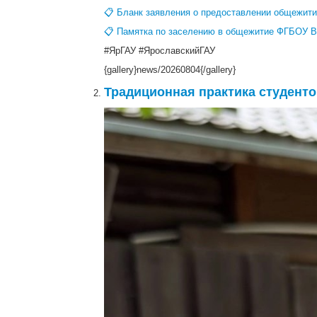
📋 Бланк заявления о предоставлении общежит
📋 Памятка по заселению в общежитие ФГБОУ В
#ЯрГАУ #ЯрославскийГАУ
{gallery}news/20260804{/gallery}
Традиционная практика студенто