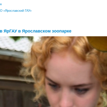
ия
О «Ярославский ГАУ»
в ЯрГАУ в Ярославском зоопарке