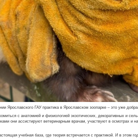
нии Ярославского ГАУ практика в Ярославском зоопарке – это уже добра
омиться с анатомией и физиологией экзотических, декоративных и сель
иками они ассистируют ветеринарным врачам, участвуют в осмотрах и н
астоящая учебная база, где теория встречается с практикой. И в этом го