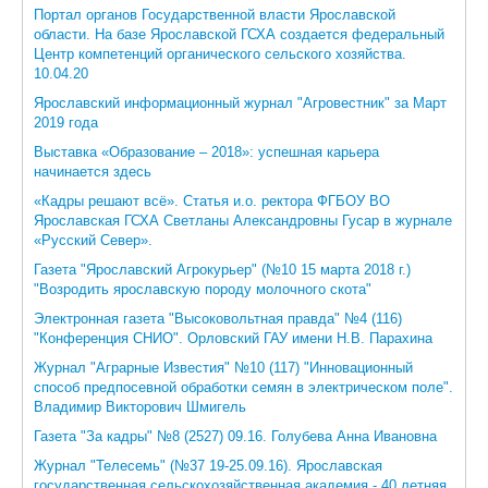
Портал органов Государственной власти Ярославской
области. На базе Ярославской ГСХА создается федеральный
ЦКП АГРОТЕХНОЛОГИИ
Центр компетенций органического сельского хозяйства.
10.04.20
НАЦИОНАЛЬНЫЕ ПРОЕКТЫ РОССИИ
Ярославский информационный журнал "Агровестник" за Март
2019 года
МАСТЕР-КЛАССЫ
Выставка «Образование – 2018»: успешная карьера
ЕДИНОЕ ОКНО
начинается здесь
«Кадры решают всё». Статья и.о. ректора ФГБОУ ВО
НАУКА И МЕЖДУНАРОДНАЯ ДЕЯТЕЛЬНОСТЬ
Ярославская ГСХА Светланы Александровны Гусар в журнале
«Русский Север».
СТИПЕНДИАЛЬНЫЕ ПРОГРАММЫ
Газета "Ярославский Агрокурьер" (№10 15 марта 2018 г.)
"Возродить ярославскую породу молочного скота"
ПРОТИВОДЕЙСТВИЕ ТЕРРОРИЗМУ
Электронная газета "Высоковольтная правда" №4 (116)
ПРОТИВОДЕЙСТВИЕ КОРРУПЦИИ
"Конференция СНИО". Орловский ГАУ имени Н.В. Парахина
Журнал "Аграрные Известия" №10 (117) "Инновационный
ФАКУЛЬТЕТЫ
способ предпосевной обработки семян в электрическом поле".
Владимир Викторович Шмигель
ОБЩЕЖИТИЕ
Газета "За кадры" №8 (2527) 09.16. Голубева Анна Ивановна
ЖУРНАЛ "ВЕСТНИК АПК ВЕРХНЕВОЛЖЬЯ"
Журнал "Телесемь" (№37 19-25.09.16). Ярославская
государственная сельскохозяйственная академия - 40 летняя