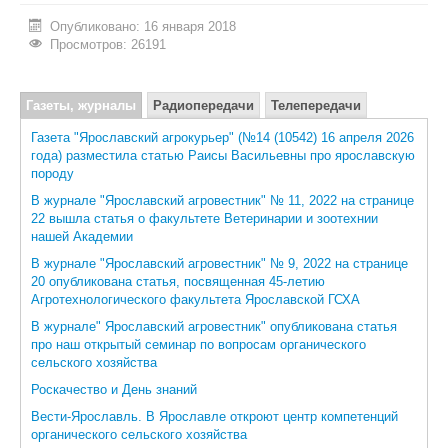
Опубликовано: 16 января 2018
ИНОСТРАННЫМ ГРАЖДАНАМ
Просмотров: 26191
#БЕРЕГИЗДОРОВЬЕ
Газеты, журналы
АБИТУРИЕНТУ
Радиопередачи
Телепередачи
Электронные СМИ
Газета "Ярославский агрокурьер" (№14 (10542) 16 апреля 2026
КОНКУРСНЫЕ СПИСКИ
года) разместила статью Раисы Васильевны про ярославскую
породу
СПИСКИ ПОСТУПАЮЩИХ
В журнале "Ярославский агровестник" № 11, 2022 на странице
22 вышла статья о факультете Ветеринарии и зоотехнии
ПОДГОТОВИТЕЛЬНОЕ ОТДЕЛЕНИЕ ДЛЯ ИНОСТРАНЦЕВ
нашей Академии
ВЫПУСКНИКУ
В журнале "Ярославский агровестник" № 9, 2022 на странице
20 опубликована статья, посвященная 45-летию
ПРИКАЗЫ О ЗАЧИСЛЕНИИ
Агротехнологического факультета Ярославской ГСХА
В журнале" Ярославский агровестник" опубликована статья
ЦЕНТР КОМПЕТЕНЦИЙ
про наш открытый семинар по вопросам органического
сельского хозяйства
НОВОСТИ
Роскачество и День знаний
ОБРАЗОВАНИЕ
Вести-Ярославль. В Ярославле откроют центр компетенций
органического сельского хозяйства
РАБОТА В УНИВЕРСИТЕТЕ