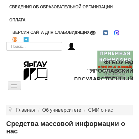
СВЕДЕНИЯ ОБ ОБРАЗОВАТЕЛЬНОЙ ОРГАНИЗАЦИИ
ОПЛАТА
ВЕРСИЯ САЙТА ДЛЯ СЛАБОВИДЯЩИХ
Искать...
ФГБОУ ВО
"ЯРОСЛАВСКИЙ
ГОСУДАРСТВЕННЫЙ
Toggle
АГРАРНЫЙ
Navigation
УНИВЕРСИТЕТ"
ОБ УНИВЕРСИТЕТЕ
Главная
/
Об университете
/
СМИ о нас
ЦЕЛЕВОЕ ОБУЧЕНИЕ
Средства массовой информации о
ДОПОЛНИТЕЛЬНОЕ ОБРАЗОВАНИЕ
нас
БИБЛИОТЕКА