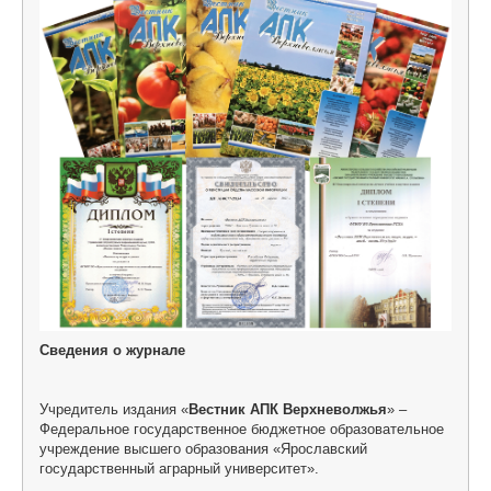
ЦКП АГРОТЕХНОЛОГИИ
НАЦИОНАЛЬНЫЕ ПРОЕКТЫ РОССИИ
МАСТЕР-КЛАССЫ
ЕДИНОЕ ОКНО
НАУКА И МЕЖДУНАРОДНАЯ ДЕЯТЕЛЬНОСТЬ
СТИПЕНДИАЛЬНЫЕ ПРОГРАММЫ
ПРОТИВОДЕЙСТВИЕ ТЕРРОРИЗМУ
ПРОТИВОДЕЙСТВИЕ КОРРУПЦИИ
Сведения о журнале
ФАКУЛЬТЕТЫ
Учредитель издания «
Вестник АПК Верхневолжья
» –
ОБЩЕЖИТИЕ
Федеральное государственное бюджетное образовательное
учреждение высшего образования «Ярославский
ЖУРНАЛ "ВЕСТНИК АПК ВЕРХНЕВОЛЖЬЯ"
государственный аграрный университет».