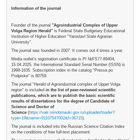
Information of the journal
Founder of the journal
"Agroindustrial Complex of Upper
Volga Region Herald"
is Federal State Budgetary Educational
Institution of Higher Education "Yaroslavl State Agrarian
University".
The journal was founded in 2007. It comes out 4 times a year.
Media outlet’s registration certificate is PI №FS77-89404,
15.04.2025, the International Standard Serial Number (ISSN) is
1998-1635. Subscription index in the catalog "Pressa po
Podpiske" is 80759.
The journal "Herald of Agroindustrial complex of Upper Volga
region" is included
in the list of peer-reviewed scientific
publications, which are to publish the basic scientific
results of dissertations for the degree of Candidate of
Science and Doctor of
Science
(
https://vak.minobrnauki.gov.ru/uploader/loader?
type=19&name=91107547002&f=36715
).
The journal is included into the Russian Science Citation Index
on the conditions of free full-text placement.