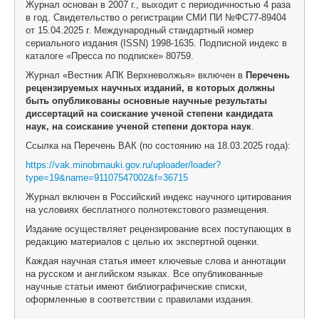
Журнал основан в 2007 г., выходит с периодичностью 4 раза
в год. Свидетельство о регистрации СМИ ПИ №ФС77-89404
от 15.04.2025 г. Международный стандартный номер
сериального издания (ISSN) 1998-1635. Подписной индекс в
каталоге «Пресса по подписке» 80759.
Журнал «Вестник АПК Верхневолжья» включен в
Перечень
рецензируемых научных изданий, в которых должны
быть опубликованы основные научные результаты
диссертаций на соискание ученой степени кандидата
наук, на соискание ученой степени доктора наук
.
Ссылка на Перечень ВАК (по состоянию на 18.03.2025 года):
https://vak.minobrnauki.gov.ru/uploader/loader?
type=19&name=91107547002&f=36715
Журнал включен в Российский индекс научного цитирования
на условиях бесплатного полнотекстового размещения.
Издание осуществляет рецензирование всех поступающих в
редакцию материалов с целью их экспертной оценки.
Каждая научная статья имеет ключевые слова и аннотации
на русском и английском языках. Все опубликованные
научные статьи имеют библиографические списки,
оформленные в соответствии с правилами издания.