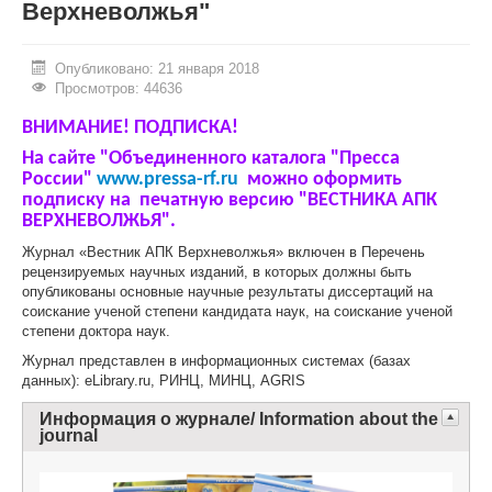
Верхневолжья"
ИНОСТРАННЫМ ГРАЖДАНАМ
Опубликовано: 21 января 2018
#БЕРЕГИЗДОРОВЬЕ
Просмотров: 44636
АБИТУРИЕНТУ
ВНИМАНИЕ! ПОДПИСКА!
На сайте "Объединенного каталога "Пресса
КОНКУРСНЫЕ СПИСКИ
России"
www.pressa-rf.ru
можно оформить
подписку на печатную версию "ВЕСТНИКА АПК
СПИСКИ ПОСТУПАЮЩИХ
ВЕРХНЕВОЛЖЬЯ".
ПОДГОТОВИТЕЛЬНОЕ ОТДЕЛЕНИЕ ДЛЯ ИНОСТРАНЦЕВ
Журнал «Вестник АПК Верхневолжья» включен в Перечень
рецензируемых научных изданий, в которых должны быть
ВЫПУСКНИКУ
опубликованы основные научные результаты диссертаций на
соискание ученой степени кандидата наук, на соискание ученой
ПРИКАЗЫ О ЗАЧИСЛЕНИИ
степени доктора наук.
Журнал представлен в информационных системах (базах
ЦЕНТР КОМПЕТЕНЦИЙ
данных): eLibrary.ru, РИНЦ, МИНЦ, AGRIS
НОВОСТИ
Информация о журнале/ Information about the
journal
ОБРАЗОВАНИЕ
РАБОТА В УНИВЕРСИТЕТЕ