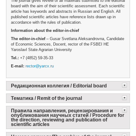
The journal gives review of all materials submitted to the editorial
board with the aim of their scientific assessment. Each scientific
article has keywords and abstracts in Russian and English. All
published scientific articles have reference lists drawn up in
accordance with the rules of publication.
Information about the editor-in-chief
The editor-in-chief
– Gusar Svetlana Aleksandrovna, Candidate
of Economic Sciences, Docent, rector of the FSBEI HE
Yaroslavl State Agrarian University
Tel.
:
+7 (4852) 59-35-33
E-mail
:
rector@yarcx.ru
Редакционная коллегия / Editorial board
Тематика / Remit of the journal
Правила направления, рецензирования и
опубликования научных статей / Procedure for
the direction, reviewing and publication of
scientific articles