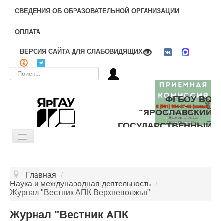
СВЕДЕНИЯ ОБ ОБРАЗОВАТЕЛЬНОЙ ОРГАНИЗАЦИИ
ОПЛАТА
ВЕРСИЯ САЙТА ДЛЯ СЛАБОВИДЯЩИХ
Искать...
ФГБОУ ВО
"ЯРОСЛАВСКИЙ
ГОСУДАРСТВЕННЫЙ
Toggle
АГРАРНЫЙ
Navigation
УНИВЕРСИТЕТ"
ОБ УНИВЕРСИТЕТЕ
Главная
/
ЦЕЛЕВОЕ ОБУЧЕНИЕ
Наука и международная деятельность
/
Журнал "Вестник АПК Верхневолжья"
ДОПОЛНИТЕЛЬНОЕ ОБРАЗОВАНИЕ
Журнал "Вестник АПК
БИБЛИОТЕКА