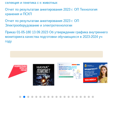
селекция и генетика с-х животных
Отчет по результатам анкетирования 2023 г. ОП Технология
ЦКП АГРОТЕХНОЛОГИИ
хранения и ПСХП
НАЦИОНАЛЬНЫЕ ПРОЕКТЫ РОССИИ
Отчет по результатам анкетирования 2023 г. ОП
Электрооборудование и электротехнологии
МАСТЕР-КЛАССЫ
Приказ 01-05-180 13.09.2023 Об утверждении графика внутреннего
мониторинга качества подготовки обучающихся в 2023-2024 уч
ЕДИНОЕ ОКНО
году
НАУКА И МЕЖДУНАРОДНАЯ ДЕЯТЕЛЬНОСТЬ
СТИПЕНДИАЛЬНЫЕ ПРОГРАММЫ
ПРОТИВОДЕЙСТВИЕ ТЕРРОРИЗМУ
ПРОТИВОДЕЙСТВИЕ КОРРУПЦИИ
ФАКУЛЬТЕТЫ
ОБЩЕЖИТИЕ
ЖУРНАЛ "ВЕСТНИК АПК ВЕРХНЕВОЛЖЬЯ"