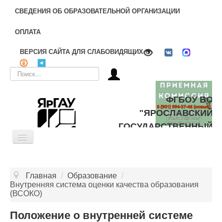
СВЕДЕНИЯ ОБ ОБРАЗОВАТЕЛЬНОЙ ОРГАНИЗАЦИИ
ОПЛАТА
ВЕРСИЯ САЙТА ДЛЯ СЛАБОВИДЯЩИХ
Искать...
ФГБОУ ВО
"ЯРОСЛАВСКИЙ
ГОСУДАРСТВЕННЫЙ
Toggle
АГРАРНЫЙ
Navigation
УНИВЕРСИТЕТ"
ОБ УНИВЕРСИТЕТЕ
Главная
/
Образование
/
ЦЕЛЕВОЕ ОБУЧЕНИЕ
Внутренняя система оценки качества образования
(ВСОКО)
ДОПОЛНИТЕЛЬНОЕ ОБРАЗОВАНИЕ
Положение о внутренней системе
БИБЛИОТЕКА