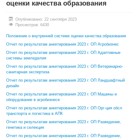
оценки качества образования
ИНОСТРАННЫМ ГРАЖДАНАМ
Опубликовано: 22 сентября 2023
#БЕРЕГИЗДОРОВЬЕ
Просмотров: 6430
АБИТУРИЕНТУ
Положение о внутренней системе оценки качества образования
Отчет по результатам анкетирования 2023 г. ОП Агробизнес
КОНКУРСНЫЕ СПИСКИ
Отчет по результатам анкетирования 2023 г. ОП Адаптивные
СПИСКИ ПОСТУПАЮЩИХ
системы земледелия
Отчет по результатам анкетирования 2023 г. ОП Ветеринарно-
ПОДГОТОВИТЕЛЬНОЕ ОТДЕЛЕНИЕ ДЛЯ ИНОСТРАНЦЕВ
санитарная экспертиза
ВЫПУСКНИКУ
Отчет по результатам анкетирования 2023 г. ОП Ландшафтный
дизайн
ПРИКАЗЫ О ЗАЧИСЛЕНИИ
Отчет по результатам анкетирования 2023 г. ОП Машины и
оборудование в агробизнесе
ЦЕНТР КОМПЕТЕНЦИЙ
Отчет по результатам анкетирования 2023 г. ОП Орг-ция обсл
транспорта и логистика в АПК
НОВОСТИ
Отчет по результатам анкетирования 2023 г. ОП Разведение,
ОБРАЗОВАНИЕ
генетика и селекция
Отчет по результатам анкетирования 2023 г. ОП Разведение,
РАБОТА В УНИВЕРСИТЕТЕ