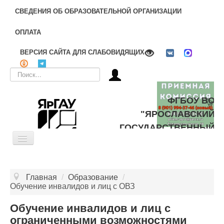
СВЕДЕНИЯ ОБ ОБРАЗОВАТЕЛЬНОЙ ОРГАНИЗАЦИИ
ОПЛАТА
ВЕРСИЯ САЙТА ДЛЯ СЛАБОВИДЯЩИХ
Искать...
ФГБОУ ВО
"ЯРОСЛАВСКИЙ
ГОСУДАРСТВЕННЫЙ
Toggle
АГРАРНЫЙ
Navigation
УНИВЕРСИТЕТ"
ОБ УНИВЕРСИТЕТЕ
Главная
/
Образование
/
ЦЕЛЕВОЕ ОБУЧЕНИЕ
Обучение инвалидов и лиц с ОВЗ
ДОПОЛНИТЕЛЬНОЕ ОБРАЗОВАНИЕ
Обучение инвалидов и лиц с
ограниченными возможностями
БИБЛИОТЕКА