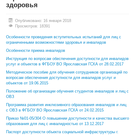
здоровья
ИНОСТРАННЫМ ГРАЖДАНАМ
#БЕРЕГИЗДОРОВЬЕ
Опубликовано: 16 января 2018
Просмотров: 18391
АБИТУРИЕНТУ
Особенности проведения вступительных испытаний для лиц с
ограниченными возможностями здоровья и инвалидов
КОНКУРСНЫЕ СПИСКИ
Особенности приема инвалидов
СПИСКИ ПОСТУПАЮЩИХ
Инструкция по вопросам обеспечения доступности для инвалидов
услуг и объектов в ФГБОУ ВО Ярославская ГСХА от 28.02.2017
ПОДГОТОВИТЕЛЬНОЕ ОТДЕЛЕНИЕ ДЛЯ ИНОСТРАНЦЕВ
Методическое пособие для обучения сотрудников организаций по
вопросам обеспечения доступности для инвалидов услуг и
ВЫПУСКНИКУ
объектов от 19.06.2015
ПРИКАЗЫ О ЗАЧИСЛЕНИИ
Положение об организации обучения студентов инвалидов и лиц с
ОВЗ
ЦЕНТР КОМПЕТЕНЦИЙ
Программа развития инклюзивного образования инвалидов и лиц
с ОВЗ в ФГБОУ ВО Ярославская ГСХА от 24.02.2015
НОВОСТИ
Приказ №01-05/304 О повышении доступности и качества высшего
ОБРАЗОВАНИЕ
образования для лиц с инвалидностью от 13.12.2017
Паспорт доступности объекта социальной инфраструктуры г.
РАБОТА В УНИВЕРСИТЕТЕ