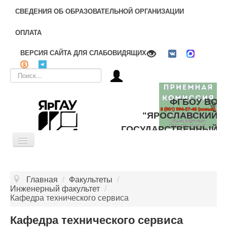
СВЕДЕНИЯ ОБ ОБРАЗОВАТЕЛЬНОЙ ОРГАНИЗАЦИИ
ОПЛАТА
ВЕРСИЯ САЙТА ДЛЯ СЛАБОВИДЯЩИХ
Искать...
ФГБОУ ВО
"ЯРОСЛАВСКИЙ
ГОСУДАРСТВЕННЫЙ
Toggle
АГРАРНЫЙ
Navigation
УНИВЕРСИТЕТ"
ОБ УНИВЕРСИТЕТЕ
Главная
/
Факультеты
/
ЦЕЛЕВОЕ ОБУЧЕНИЕ
Инженерный факультет
/
Кафедра технического сервиса
ДОПОЛНИТЕЛЬНОЕ ОБРАЗОВАНИЕ
Кафедра технического сервиса
БИБЛИОТЕКА