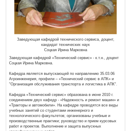
ЦКП АГРОТЕХНОЛОГИИ
НАЦИОНАЛЬНЫЕ ПРОЕКТЫ РОССИИ
МАСТЕР-КЛАССЫ
Заведующая кафедрой технического сервиса, доцент,
ЕДИНОЕ ОКНО
кандидат технических наук
Соцкая Ирина Марковна
НАУКА И МЕЖДУНАРОДНАЯ ДЕЯТЕЛЬНОСТЬ
Заведующая кафедрой «Технический сервис» - к.т.н., доцент
Соцкая Ирина Марковна.
СТИПЕНДИАЛЬНЫЕ ПРОГРАММЫ
Кафедра является выпускающей по направлению 35.03.06
ПРОТИВОДЕЙСТВИЕ ТЕРРОРИЗМУ
Агроинженерия, профили – «Технический сервис в АПК» и
"Организация обслуживания транспорта и логистика в АПК".
ПРОТИВОДЕЙСТВИЕ КОРРУПЦИИ
Кафедра «Технический сервис» образована в июне 2010 г.
соединением двух кафедр - «Надежность и ремонт машин» и
ФАКУЛЬТЕТЫ
«Тракторы и автомобили». На кафедре проводятся все виды
учебных занятий со студентами инженерного и
ОБЩЕЖИТИЕ
технологического факультетов; организованы учебные и
производственные практики; руководство и прием курсовых
ЖУРНАЛ "ВЕСТНИК АПК ВЕРХНЕВОЛЖЬЯ"
работ и проектов. Выполнение и защита выпускных