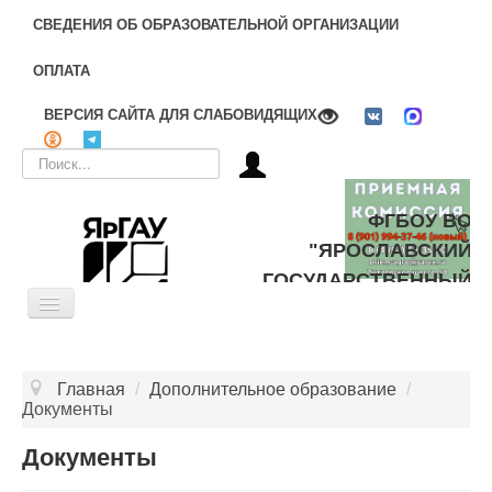
СВЕДЕНИЯ ОБ ОБРАЗОВАТЕЛЬНОЙ ОРГАНИЗАЦИИ
ОПЛАТА
ВЕРСИЯ САЙТА ДЛЯ СЛАБОВИДЯЩИХ
Искать...
ФГБОУ ВО
"ЯРОСЛАВСКИЙ
ГОСУДАРСТВЕННЫЙ
Toggle
АГРАРНЫЙ
Navigation
УНИВЕРСИТЕТ"
ОБ УНИВЕРСИТЕТЕ
Главная
/
Дополнительное образование
/
ЦЕЛЕВОЕ ОБУЧЕНИЕ
Документы
ДОПОЛНИТЕЛЬНОЕ ОБРАЗОВАНИЕ
Документы
БИБЛИОТЕКА