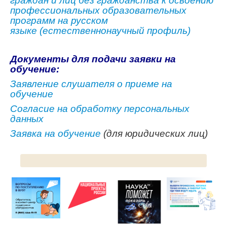
граждан и лиц без гражданства к освоению
профессиональных образовательных
программ на русском
ЦКП АГРОТЕХНОЛОГИИ
языке (
естественнонаучный профиль)
НАЦИОНАЛЬНЫЕ ПРОЕКТЫ РОССИИ
Документы для подачи заявки на
МАСТЕР-КЛАССЫ
обучение:
ЕДИНОЕ ОКНО
Заявление слушателя о приеме на
обучение
НАУКА И МЕЖДУНАРОДНАЯ ДЕЯТЕЛЬНОСТЬ
Согласие на обработку персональных
СТИПЕНДИАЛЬНЫЕ ПРОГРАММЫ
данных
Заявка на обучение
(для юридических лиц)
ПРОТИВОДЕЙСТВИЕ ТЕРРОРИЗМУ
ПРОТИВОДЕЙСТВИЕ КОРРУПЦИИ
ФАКУЛЬТЕТЫ
ОБЩЕЖИТИЕ
ЖУРНАЛ "ВЕСТНИК АПК ВЕРХНЕВОЛЖЬЯ"