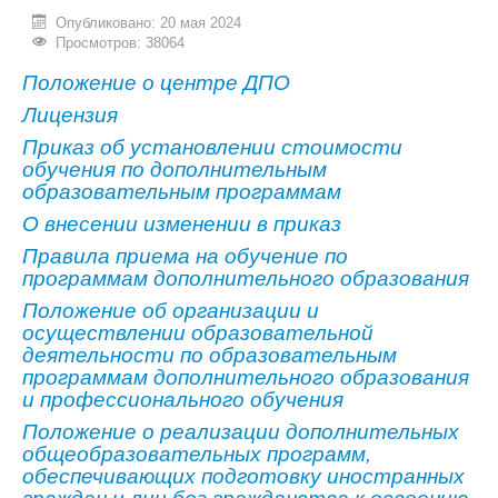
Опубликовано: 20 мая 2024
ИНОСТРАННЫМ ГРАЖДАНАМ
Просмотров: 38064
#БЕРЕГИЗДОРОВЬЕ
Положение о центре ДПО
Лицензия
АБИТУРИЕНТУ
Приказ об установлении стоимости
КОНКУРСНЫЕ СПИСКИ
обучения по дополнительным
образовательным программам
СПИСКИ ПОСТУПАЮЩИХ
О внесении изменении в приказ
ПОДГОТОВИТЕЛЬНОЕ ОТДЕЛЕНИЕ ДЛЯ ИНОСТРАНЦЕВ
Правила приема на обучение по
программам дополнительного образования
ВЫПУСКНИКУ
Положение об организации и
ПРИКАЗЫ О ЗАЧИСЛЕНИИ
осуществлении образовательной
деятельности по образовательным
ЦЕНТР КОМПЕТЕНЦИЙ
программам дополнительного образования
и профессионального обучения
НОВОСТИ
Положение о реализации дополнительных
общеобразовательных программ,
ОБРАЗОВАНИЕ
обеспечивающих подготовку иностранных
РАБОТА В УНИВЕРСИТЕТЕ