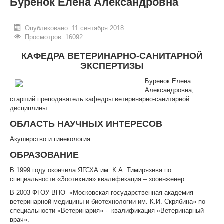
Буренок Елена Александровна
ИНОСТРАННЫМ ГРАЖДАНАМ
Опубликовано: 11 сентября 2018
#БЕРЕГИЗДОРОВЬЕ
Просмотров: 16092
АБИТУРИЕНТУ
КАФЕДРА ВЕТЕРИНАРНО-САНИТАРНОЙ
ЭКСПЕРТИЗЫ
КОНКУРСНЫЕ СПИСКИ
Буренок Елена
Александровна,
СПИСКИ ПОСТУПАЮЩИХ
старший преподаватель кафедры ветеринарно-санитарной
дисциплины.
ПОДГОТОВИТЕЛЬНОЕ ОТДЕЛЕНИЕ ДЛЯ ИНОСТРАНЦЕВ
ОБЛАСТЬ НАУЧНЫХ ИНТЕРЕСОВ
ВЫПУСКНИКУ
Акушерство и гинекология
ПРИКАЗЫ О ЗАЧИСЛЕНИИ
ОБРАЗОВАНИЕ
ЦЕНТР КОМПЕТЕНЦИЙ
В 1999 году окончила ЯГСХА им. К.А. Тимирязева по
специальности «Зоотехния» квалификация – зооинженер.
НОВОСТИ
В 2003 ФГОУ ВПО «Московская государственная академия
ветеринарной медицины и биотехнологии им. К.И. Скрябина» по
ОБРАЗОВАНИЕ
специальности «Ветеринария» - квалификация «Ветеринарный
врач».
РАБОТА В УНИВЕРСИТЕТЕ