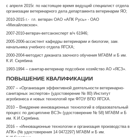
с апреля 2015г. по настоящее время ведущий специалист отдела
организации ветеринарного дела департамента ветеринарии ЯО;
ЦКП АГРОТЕХНОЛОГИИ
2010-2015 г.- гл. ветврач ОАО «АПК Русь» - ОАО
НАЦИОНАЛЬНЫЕ ПРОЕКТЫ РОССИИ
«Михайловское».
2007-2010-ветврач-ветсанэксперт в/ч 61946;
МАСТЕР-КЛАССЫ
2005-2006-ассистент кафедры ветеринарии и биологии, зам.
ЕДИНОЕ ОКНО
начальника учебного отдела ЯГСХА;
2000-2004-методист деканата заочного обучения МГАВМ и Б им.
НАУКА И МЕЖДУНАРОДНАЯ ДЕЯТЕЛЬНОСТЬ
К.И. Скрябина
1993-1994 – санитар-ветеринар подсобное хозяйство АО «ЯСЗ».
СТИПЕНДИАЛЬНЫЕ ПРОГРАММЫ
ПОВЫШЕНИЕ КВАЛИФИКАЦИИ
ПРОТИВОДЕЙСТВИЕ ТЕРРОРИЗМУ
2007 – «Организация эффективной деятельности ветеринарно-
ПРОТИВОДЕЙСТВИЕ КОРРУПЦИИ
санитарных экспертов» (удостоверение № 80) Институт
агробизнеса и новых технологий при ФГОУ ВПО ЯГСХА.
ФАКУЛЬТЕТЫ
2010 – Внедрение инновационных технологий в образовательный
процесс по дисциплине ВСЭ» (удостоверение № 58) МГАВМ и Б
ОБЩЕЖИТИЕ
им. К.И.Скрябина.
2016 – «Инновационные технологии и организация производства в
ЖУРНАЛ "ВЕСТНИК АПК ВЕРХНЕВОЛЖЬЯ"
АПК» (№ удостоверения 14 0472297) МГАВМ и Б им.