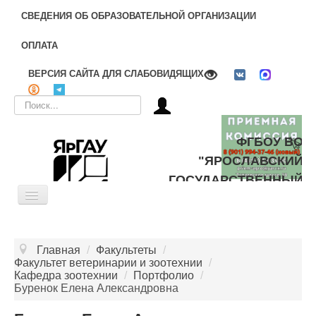
СВЕДЕНИЯ ОБ ОБРАЗОВАТЕЛЬНОЙ ОРГАНИЗАЦИИ
ОПЛАТА
ВЕРСИЯ САЙТА ДЛЯ СЛАБОВИДЯЩИХ
Искать...
ФГБОУ ВО
"ЯРОСЛАВСКИЙ
ГОСУДАРСТВЕННЫЙ
Toggle
АГРАРНЫЙ
Navigation
УНИВЕРСИТЕТ"
ОБ УНИВЕРСИТЕТЕ
Главная
/
Факультеты
/
ЦЕЛЕВОЕ ОБУЧЕНИЕ
Факультет ветеринарии и зоотехнии
/
Кафедра зоотехнии
/
Портфолио
/
ДОПОЛНИТЕЛЬНОЕ ОБРАЗОВАНИЕ
Буренок Елена Александровна
БИБЛИОТЕКА