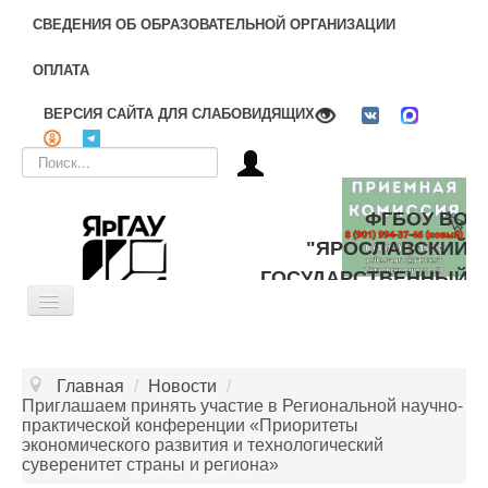
СВЕДЕНИЯ ОБ ОБРАЗОВАТЕЛЬНОЙ ОРГАНИЗАЦИИ
ОПЛАТА
ВЕРСИЯ САЙТА ДЛЯ СЛАБОВИДЯЩИХ
Искать...
ФГБОУ ВО
"ЯРОСЛАВСКИЙ
ГОСУДАРСТВЕННЫЙ
Toggle
АГРАРНЫЙ
Navigation
УНИВЕРСИТЕТ"
ОБ УНИВЕРСИТЕТЕ
Главная
/
Новости
/
ЦЕЛЕВОЕ ОБУЧЕНИЕ
Приглашаем принять участие в Региональной научно-
практической конференции «Приоритеты
ДОПОЛНИТЕЛЬНОЕ ОБРАЗОВАНИЕ
экономического развития и технологический
суверенитет страны и региона»
БИБЛИОТЕКА