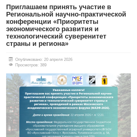
Приглашаем принять участие в
ИНОСТРАННЫМ ГРАЖДАНАМ
Региональной научно-практической
конференции «Приоритеты
#БЕРЕГИЗДОРОВЬЕ
экономического развития и
АБИТУРИЕНТУ
технологический суверенитет
страны и региона»
КОНКУРСНЫЕ СПИСКИ
СПИСКИ ПОСТУПАЮЩИХ
Опубликовано: 20 апреля 2026
Просмотров: 389
ПОДГОТОВИТЕЛЬНОЕ ОТДЕЛЕНИЕ ДЛЯ ИНОСТРАНЦЕВ
ВЫПУСКНИКУ
ПРИКАЗЫ О ЗАЧИСЛЕНИИ
ЦЕНТР КОМПЕТЕНЦИЙ
НОВОСТИ
ОБРАЗОВАНИЕ
РАБОТА В УНИВЕРСИТЕТЕ