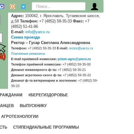
Искать...
Адрес:
150042, г. Ярославль, Тутаевское шоссе,
д.58
Телефон:
+7 (4852) 59-35-33
Факс:
+7
(4852) 51-41-96
E-mail:
info@yarcx.ru
Схема проезда
Ректор – Гусар Светлана Александровна
Телефон:
+7 (4852) 59-35-33
E-mail:
rector@yarcx.ru
Платежные реквизиты
E-mail приёмной комиссии:
priem-agro@yarcx.ru
Телефон приёмной комиссии:
+7 (4852) 59-35-00
Деканат инженерного ф-та:
+7 (4852) 59-35-21
Деканат агротехно-ского ф-та:
+7 (4852) 59-35-22
Деканат ф-та ветеринарии и зоотехнии:
+7 (4852) 59-
35-23
ГРАЖДАНАМ
#БЕРЕГИЗДОРОВЬЕ
РАНЦЕВ
ВЫПУСКНИКУ
 АГРОТЕХНОЛОГИИ
СТЬ
СТИПЕНДИАЛЬНЫЕ ПРОГРАММЫ