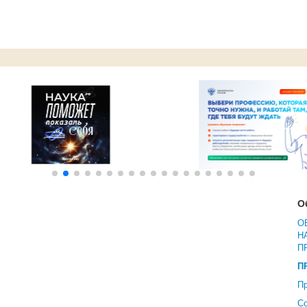
О
О
Н
П
П
Пр
С