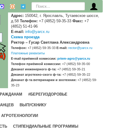
Искать...
Адрес:
150042, г. Ярославль, Тутаевское шоссе,
д.58
Телефон:
+7 (4852) 59-35-33
Факс:
+7
(4852) 51-41-96
E-mail:
info@yarcx.ru
Схема проезда
Ректор – Гусар Светлана Александровна
Телефон:
+7 (4852) 59-35-33
E-mail:
rector@yarcx.ru
Платежные реквизиты
E-mail приёмной комиссии:
priem-agro@yarcx.ru
Телефон приёмной комиссии:
+7 (4852) 59-35-00
Деканат инженерного ф-та:
+7 (4852) 59-35-21
Деканат агротехно-ского ф-та:
+7 (4852) 59-35-22
Деканат ф-та ветеринарии и зоотехнии:
+7 (4852) 59-
35-23
ГРАЖДАНАМ
#БЕРЕГИЗДОРОВЬЕ
РАНЦЕВ
ВЫПУСКНИКУ
 АГРОТЕХНОЛОГИИ
СТЬ
СТИПЕНДИАЛЬНЫЕ ПРОГРАММЫ