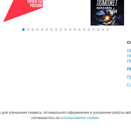
О
О
Н
П
П
Пр
С
s для улучшения сервиса, оптимального оформления и улучшения работы веб
соглашаетесь на
использование cookies
.