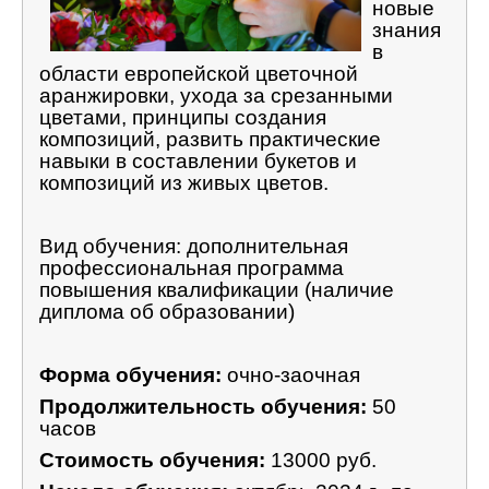
новые
знания
ЦКП АГРОТЕХНОЛОГИИ
в
области европейской цветочной
НАЦИОНАЛЬНЫЕ ПРОЕКТЫ РОССИИ
аранжировки, ухода за срезанными
цветами, принципы создания
МАСТЕР-КЛАССЫ
композиций, развить практические
навыки в составлении букетов и
ЕДИНОЕ ОКНО
композиций из живых цветов
.
НАУКА И МЕЖДУНАРОДНАЯ ДЕЯТЕЛЬНОСТЬ
Вид обучения: дополнительная
СТИПЕНДИАЛЬНЫЕ ПРОГРАММЫ
профессиональная программа
повышения квалификации (наличие
ПРОТИВОДЕЙСТВИЕ ТЕРРОРИЗМУ
диплома об образовании)
ПРОТИВОДЕЙСТВИЕ КОРРУПЦИИ
Форма обучения:
очно-заочная
ФАКУЛЬТЕТЫ
Продолжительность обучения:
50
ОБЩЕЖИТИЕ
часов
ЖУРНАЛ "ВЕСТНИК АПК ВЕРХНЕВОЛЖЬЯ"
Стоимость обучения:
13000 руб.