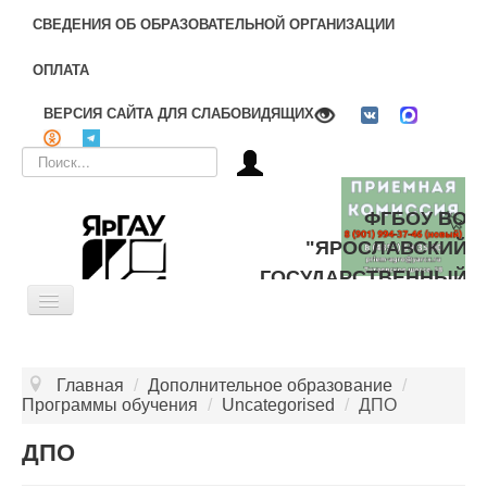
СВЕДЕНИЯ ОБ ОБРАЗОВАТЕЛЬНОЙ ОРГАНИЗАЦИИ
ОПЛАТА
ВЕРСИЯ САЙТА ДЛЯ СЛАБОВИДЯЩИХ
Искать...
ФГБОУ ВО
"ЯРОСЛАВСКИЙ
ГОСУДАРСТВЕННЫЙ
Toggle
АГРАРНЫЙ
Navigation
УНИВЕРСИТЕТ"
ОБ УНИВЕРСИТЕТЕ
Главная
/
Дополнительное образование
/
ЦЕЛЕВОЕ ОБУЧЕНИЕ
Программы обучения
/
Uncategorised
/
ДПО
ДОПОЛНИТЕЛЬНОЕ ОБРАЗОВАНИЕ
ДПО
БИБЛИОТЕКА