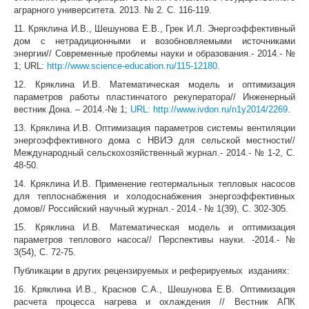
аграрного университета. 2013. № 2. С. 116-119.
11. Кряклина И.В., Шешунова Е.В., Грек И.Л. Энергоэффективный
дом с нетрадиционными и возобновляемыми источниками
энергии// Современные проблемы науки и образования.- 2014.- №
1; URL:
http://www.science-education.ru/115-12180
.
12. Кряклина И.В. Математическая модель и оптимизация
параметров работы пластинчатого рекуператора// Инженерный
вестник Дона. – 2014.-№ 1;
URL: http://www.ivdon.ru/n1y2014/2269
.
13. Кряклина И.В. Оптимизация параметров системы вентиляции
энергоэффективного дома с НВИЭ для сельской местности//
Международный сельскохозяйственный журнал.- 2014.- № 1-2, С.
48-50.
14. Кряклина И.В. Применение геотермальных тепловых насосов
для теплоснабжения и холодоснабжения энергоэффективных
домов// Российский научный журнал.- 2014.- № 1(39), С. 302-305.
15. Кряклина И.В. Математическая модель и оптимизация
параметров теплового насоса// Перспективы науки. -2014.- №
3(54), С. 72-75.
Публикации в других рецензируемых и реферируемых изданиях:
16. Кряклина И.В., Краснов С.А., Шешунова Е.В. Оптимизация
расчета процесса нагрева и охлаждения // Вестник АПК