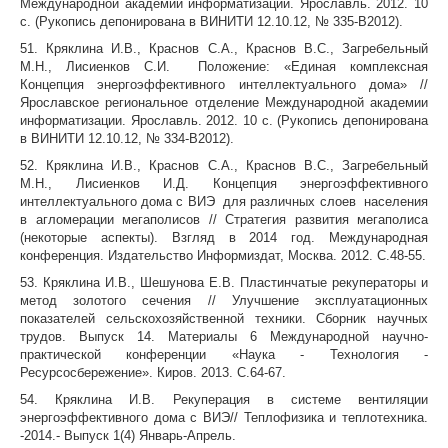
Международной академии информатизации. Ярославль. 2012. 10
с. (Рукопись депонирована в ВИНИТИ 12.10.12, № 335-В2012).
51. Кряклина И.В., Краснов С.А., Краснов В.С., Загребельный
М.Н., Лисиенков С.И. Положение: «Единая комплексная
Концепция энергоэффективного интеллектуального дома» //
Ярославское региональное отделение Международной академии
информатизации. Ярославль. 2012. 10 с. (Рукопись депонирована
в ВИНИТИ 12.10.12, № 334-В2012).
52. Кряклина И.В., Краснов С.А., Краснов В.С., Загребельный
М.Н., Лисиенков И.Д. Концепция энергоэффективного
интеллектуального дома с ВИЭ для различных слоев населения
в агломерации мегаполисов // Стратегия развития мегаполиса
(некоторые аспекты). Взгляд в 2014 год. Международная
конференция. Издательство Информиздат, Москва. 2012. С.48-55.
53. Кряклина И.В., Шешунова Е.В. Пластинчатые рекуператоры и
метод золотого сечения // Улучшение эксплуатационных
показателей сельскохозяйственной техники. Сборник научных
трудов. Выпуск 14. Материалы 6 Международной научно-
практической конференции «Наука - Технология -
Ресурсосбережение». Киров. 2013. С.64-67.
54. Кряклина И.В. Рекуперация в системе вентиляции
энергоэффективного дома с ВИЭ// Теплофизика и теплотехника.
-2014.- Выпуск 1(4) Январь-Апрель.