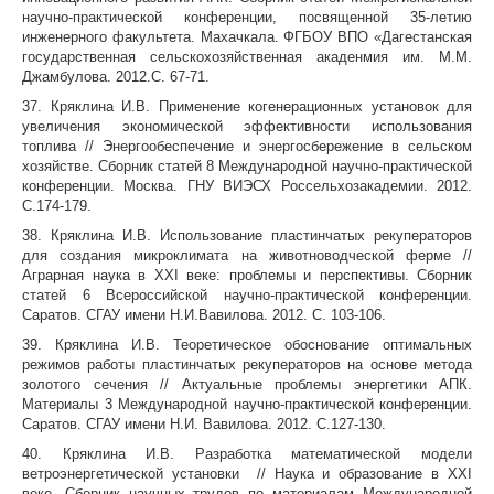
научно-практической конференции, посвященной 35-летию
инженерного факультета. Махачкала. ФГБОУ ВПО «Дагестанская
государственная сельскохозяйственная акаденмия им. М.М.
Джамбулова. 2012.С. 67-71.
37. Кряклина И.В. Применение когенерационных установок для
увеличения экономической эффективности использования
топлива // Энергообеспечение и энергосбережение в сельском
хозяйстве. Сборник статей 8 Международной научно-практической
конференции. Москва. ГНУ ВИЭСХ Россельхозакадемии. 2012.
С.174-179.
38. Кряклина И.В. Использование пластинчатых рекуператоров
для создания микроклимата на животноводческой ферме //
Аграрная наука в ХХI веке: проблемы и перспективы. Сборник
статей 6 Всероссийской научно-практической конференции.
Саратов. СГАУ имени Н.И.Вавилова. 2012. С. 103-106.
39. Кряклина И.В. Теоретическое обоснование оптимальных
режимов работы пластинчатых рекуператоров на основе метода
золотого сечения // Актуальные проблемы энергетики АПК.
Материалы 3 Международной научно-практической конференции.
Саратов. СГАУ имени Н.И. Вавилова. 2012. С.127-130.
40. Кряклина И.В. Разработка математической модели
ветроэнергетической установки // Наука и образование в ХХI
веке. Сборник научных трудов по материалам Международной