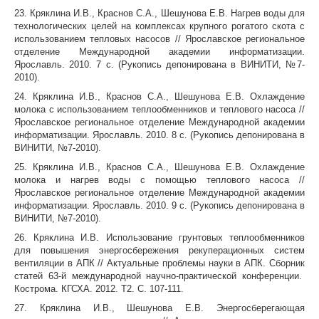
23. Кряклина И.В., Краснов С.А., Шешунова Е.В. Нагрев воды для
технологических целей на комплексах крупного рогатого скота с
использованием тепловых насосов // Ярославское региональное
отделение Международной академии информатизации.
Ярославль. 2010. 7 с. (Рукопись депонирована в ВИНИТИ, №7-
2010).
24. Кряклина И.В., Краснов С.А., Шешунова Е.В. Охлаждение
молока с использованием теплообменников и теплового насоса //
Ярославское региональное отделение Международной академии
информатизации. Ярославль. 2010. 8 с. (Рукопись депонирована в
ВИНИТИ, №7-2010).
25. Кряклина И.В., Краснов С.А., Шешунова Е.В. Охлаждение
молока и нагрев воды с помощью теплового насоса //
Ярославское региональное отделение Международной академии
информатизации. Ярославль. 2010. 9 с. (Рукопись депонирована в
ВИНИТИ, №7-2010).
26. Кряклина И.В. Использование грунтовых теплообменников
для повышения энергосбережения рекуперационных систем
вентиляции в АПК // Актуальные проблемы науки в АПК. Сборник
статей 63-й международной научно-практической конференции.
Кострома. КГСХА. 2012. Т2. С. 107-111.
27. Кряклина И.В., Шешунова Е.В. Энергосберегающая