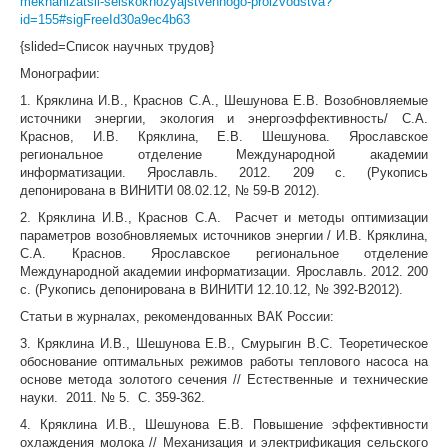
mekhanizatsii-selskokhozyajstvennogo-proizvodstva?
id=155#sigFreeId30a9ec4b63
{slided=Список научных трудов}
Монографии:
1. Кряклина И.В., Краснов С.А., Шешунова Е.В. Возобновляемые
источники энергии, экология и энергоэффективность/ С.А.
Краснов, И.В. Кряклина, Е.В. Шешунова. Ярославское
региональное отделение Международной академии
информатизации. Ярославль. 2012. 209 с. (Рукопись
депонирована в ВИНИТИ 08.02.12, № 59-В 2012).
2. Кряклина И.В., Краснов С.А. Расчет и методы оптимизации
параметров возобновляемых источников энергии / И.В. Кряклина,
С.А. Краснов. Ярославское региональное отделение
Международной академии информатизации. Ярославль. 2012. 200
с. (Рукопись депонирована в ВИНИТИ 12.10.12, № 392-В2012).
Статьи в журналах, рекомендованных ВАК России:
3. Кряклина И.В., Шешунова Е.В., Смурыгин В.С. Теоретическое
обоснование оптимальных режимов работы теплового насоса на
основе метода золотого сечения // Естественные и технические
науки. 2011. № 5. С. 359-362.
4. Кряклина И.В., Шешунова Е.В. Повышение эффективности
охлаждения молока // Механизация и электрификация сельского