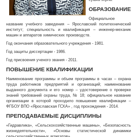
ОБРАЗОВАНИЕ
ЦКП АГРОТЕХНОЛОГИИ
Официальное
НАЦИОНАЛЬНЫЕ ПРОЕКТЫ РОССИИ
название учебного заведения – Ярославский политехнический
институт; специальность и квалификация – инженер-механик
МАСТЕР-КЛАССЫ
машин и аппаратов химических производств.
Год окончания образовательного учреждения - 1981.
ЕДИНОЕ ОКНО
Год защиты диссертации - 1986.
НАУКА И МЕЖДУНАРОДНАЯ ДЕЯТЕЛЬНОСТЬ
Год присвоения ученого звания - 2011.
ПОВЫШЕНИЕ КВАЛИФИКАЦИИ
СТИПЕНДИАЛЬНЫЕ ПРОГРАММЫ
Наименование программы и объем программы в часах – охрана
ПРОТИВОДЕЙСТВИЕ ТЕРРОРИЗМУ
труда работников предприятий и организаций; наименование
выданного документа и его номер – удостоверение о проверке
ПРОТИВОДЕЙСТВИЕ КОРРУПЦИИ
знаний требований охраны труда, № 18; официальное название
организации в которой проходило повышение квалификации –
ФАКУЛЬТЕТЫ
ФГБОУ ВПО «Ярославская ГСХА» , год прохождения - 2014.
ПРЕПОДАВАЕМЫЕ ДИСЦИПЛИНЫ
ОБЩЕЖИТИЕ
«Гидравлика», «Сельскохозяйственные машины», «Безопасность
ЖУРНАЛ "ВЕСТНИК АПК ВЕРХНЕВОЛЖЬЯ"
жизнедеятельности», «Основы статистической динамики
сельскохозяйственных агрегатов».