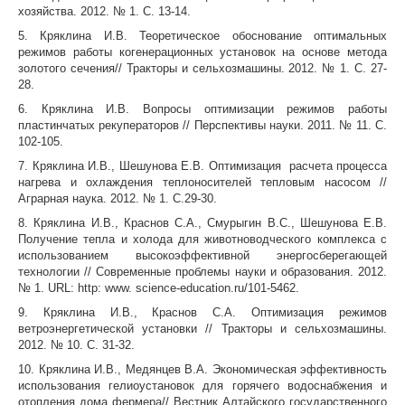
хозяйства. 2012. № 1. С. 13-14.
5. Кряклина И.В. Теоретическое обоснование оптимальных
режимов работы когенерационных установок на основе метода
золотого сечения// Тракторы и сельхозмашины. 2012. № 1. С. 27-
28.
6. Кряклина И.В. Вопросы оптимизации режимов работы
пластинчатых рекуператоров // Перспективы науки. 2011. № 11. С.
102-105.
7. Кряклина И.В., Шешунова Е.В. Оптимизация расчета процесса
нагрева и охлаждения теплоносителей тепловым насосом //
Аграрная наука. 2012. № 1. С.29-30.
8. Кряклина И.В., Краснов С.А., Смурыгин В.С., Шешунова Е.В.
Получение тепла и холода для животноводческого комплекса с
использованием высокоэффективной энергосберегающей
технологии // Современные проблемы науки и образования. 2012.
№ 1. URL: http: www. science-education.ru/101-5462.
9. Кряклина И.В., Краснов С.А. Оптимизация режимов
ветроэнергетической установки // Тракторы и сельхозмашины.
2012. № 10. С. 31-32.
10. Кряклина И.В., Медянцев В.А. Экономическая эффективность
использования гелиоустановок для горячего водоснабжения и
отопления дома фермера// Вестник Алтайского государственного