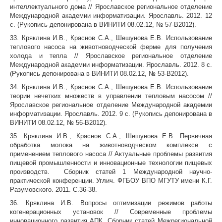
интеллектуального дома // Ярославское региональное отделение
Международной академии информатизации. Ярославль. 2012. 12
с. (Рукопись депонирована в ВИНИТИ 08.02.12, № 57-В2012).
33. Кряклина И.В., Краснов С.А., Шешунова Е.В. Использование
теплового насоса на животноводческой ферме для получения
холода и тепла // Ярославское региональное отделение
Международной академии информатизации. Ярославль. 2012. 8 с.
(Рукопись депонирована в ВИНИТИ 08.02.12, № 53-В2012).
34. Кряклина И.В., Краснов С.А., Шешунова Е.В. Использование
теории нечетких множеств в управлении тепловым насосом //
Ярославское региональное отделение Международной академии
информатизации. Ярославль. 2012. 9 с. (Рукопись депонирована в
ВИНИТИ 08.02.12, № 56-В2012).
35. Кряклина И.В., Краснов С.А., Шешунова Е.В. Первичная
обработка молока на животноводческом комплексе с
применением теплового насоса // Актуальные проблемы развития
пищевой промышленности и инновационные технологии пищевых
производств. Сборник статей 1 Международной научно-
практической конференции. Углич. ФГБОУ ВПО МГУТУ имени К.Г.
Разумовского. 2011. С.36-38.
36. Кряклина И.В. Вопросы оптимизации режимов работы
когенерационных установок // Современные проблемы
инновационного развития АПК. Сборник статей Межрегиональной