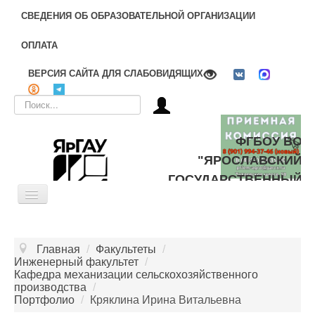
СВЕДЕНИЯ ОБ ОБРАЗОВАТЕЛЬНОЙ ОРГАНИЗАЦИИ
ОПЛАТА
ВЕРСИЯ САЙТА ДЛЯ СЛАБОВИДЯЩИХ
Искать...
ФГБОУ ВО
"ЯРОСЛАВСКИЙ
ГОСУДАРСТВЕННЫЙ
Toggle
АГРАРНЫЙ
Navigation
УНИВЕРСИТЕТ"
ОБ УНИВЕРСИТЕТЕ
Главная
/
Факультеты
/
ЦЕЛЕВОЕ ОБУЧЕНИЕ
Инженерный факультет
/
Кафедра механизации сельскохозяйственного
ДОПОЛНИТЕЛЬНОЕ ОБРАЗОВАНИЕ
производства
/
Портфолио
/
Кряклина Ирина Витальевна
БИБЛИОТЕКА