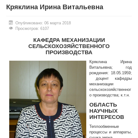
Кряклина Ирина Витальевна
ИНОСТРАННЫМ ГРАЖДАНАМ
#БЕРЕГИЗДОРОВЬЕ
Опубликовано: 06 марта 2018
Просмотров: 6107
АБИТУРИЕНТУ
КАФЕДРА МЕХАНИЗАЦИИ
КОНКУРСНЫЕ СПИСКИ
СЕЛЬСКОХОЗЯЙСТВЕННОГО
ПРОИЗВОДСТВА
СПИСКИ ПОСТУПАЮЩИХ
Кряклина Ирина
Витальевна; год
ПОДГОТОВИТЕЛЬНОЕ ОТДЕЛЕНИЕ ДЛЯ ИНОСТРАНЦЕВ
рождения: 18.05.1959;
доцент кафедры
ВЫПУСКНИКУ
механизации
сельскохозяйственног
ПРИКАЗЫ О ЗАЧИСЛЕНИИ
о производства; к.т.н.
ЦЕНТР КОМПЕТЕНЦИЙ
ОБЛАСТЬ
НАУЧНЫХ
НОВОСТИ
ИНТЕРЕСОВ
ОБРАЗОВАНИЕ
Теплообменные
процессы и аппараты,
сушка зерна.
РАБОТА В УНИВЕРСИТЕТЕ