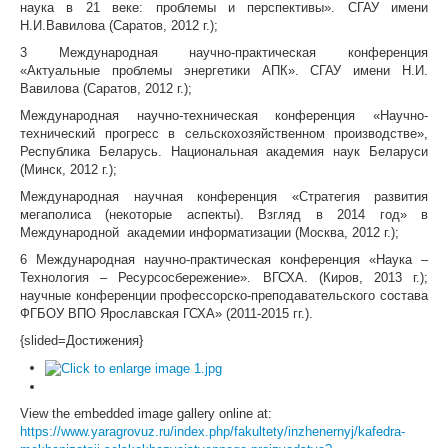
наука в 21 веке: проблемы и перспективы». СГАУ имени
Н.И.Вавилова (Саратов, 2012 г.);
3 Международная научно-практическая конференция
«Актуальные проблемы энергетики АПК». СГАУ имени Н.И.
Вавилова (Саратов, 2012 г.);
Международная научно-техническая конференция «Научно-
технический прогресс в сельскохозяйственном производстве»,
Республика Беларусь. Национальная академия наук Беларуси
(Минск, 2012 г.);
Международная научная конференция «Стратегия развития
мегаполиса (некоторые аспекты). Взгляд в 2014 год» в
Международной академии информатизации (Москва, 2012 г.);
6 Международная научно-практическая конференция «Наука –
Технология – Ресурсосбережение». ВГСХА. (Киров, 2013 г.);
научные конференции профессорско-преподавательского состава
ФГБОУ ВПО Ярославская ГСХА» (2011-2015 гг.).
{slided=Достижения}
View the embedded image gallery online at:
https://www.yaragrovuz.ru/index.php/fakultety/inzhenernyj/kafedra-