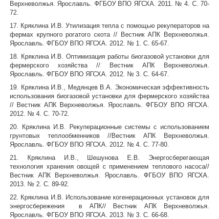
Верхневолжья. Ярославль. ФГБОУ ВПО ЯГСХА. 2011. № 4. С. 70-
72.
17. Кряклина И.В. Утилизация тепла с помощью рекуператоров на
фермах крупного рогатого скота // Вестник АПК Верхневолжья.
Ярославль. ФГБОУ ВПО ЯГСХА. 2012. № 1. С. 65-67.
18. Кряклина И.В. Оптимизация работы биогазовой установки для
фермерского хозяйства // Вестник АПК Верхневолжья.
Ярославль. ФГБОУ ВПО ЯГСХА. 2012. № 3. С. 64-67.
19. Кряклина И.В., Медянцев В.А. Экономическая эффективность
использования биогазовой установки для фермерского хозяйства
// Вестник АПК Верхневолжья. Ярославль. ФГБОУ ВПО ЯГСХА.
2012. № 4. С. 70-72.
20. Кряклина И.В. Рекуперационные системы с использованием
грунтовых теплообменников //Вестник АПК Верхневолжья.
Ярославль. ФГБОУ ВПО ЯГСХА. 2012. № 4. С. 77-80.
21. Кряклина И.В., Шешунова Е.В. Энергосберегающая
технология хранения овощей с применением теплового насоса//
Вестник АПК Верхневолжья. Ярославль. ФГБОУ ВПО ЯГСХА.
2013. № 2. С. 89-92.
22. Кряклина И.В. Использование когенерационных установок для
энергосбережения в АПК// Вестник АПК Верхневолжья.
Ярославль. ФГБОУ ВПО ЯГСХА. 2013. № 3. С. 66-68.