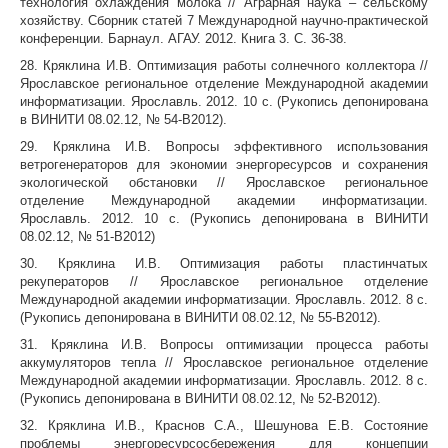
технология охлаждения молока // Аграрная наука – сельскому
хозяйству. Сборник статей 7 Международной научно-практической
конференции. Барнаул. АГАУ. 2012. Книга 3. С. 36-38.
28. Кряклина И.В. Оптимизация работы солнечного коллектора //
Ярославское региональное отделение Международной академии
информатизации. Ярославль. 2012. 10 с. (Рукопись депонирована
в ВИНИТИ 08.02.12, № 54-В2012).
29. Кряклина И.В. Вопросы эффективного использования
ветрогенераторов для экономии энергоресурсов и сохранения
экологической обстановки // Ярославское региональное
отделение Международной академии информатизации.
Ярославль. 2012. 10 с. (Рукопись депонирована в ВИНИТИ
08.02.12, № 51-В2012)
30. Кряклина И.В. Оптимизация работы пластинчатых
рекуператоров // Ярославское региональное отделение
Международной академии информатизации. Ярославль. 2012. 8 с.
(Рукопись депонирована в ВИНИТИ 08.02.12, № 55-В2012).
31. Кряклина И.В. Вопросы оптимизации процесса работы
аккумуляторов тепла // Ярославское региональное отделение
Международной академии информатизации. Ярославль. 2012. 8 с.
(Рукопись депонирована в ВИНИТИ 08.02.12, № 52-В2012).
32. Кряклина И.В., Краснов С.А., Шешунова Е.В. Состояние
проблемы энергоресурсосбережения для концепции