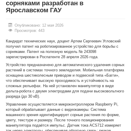
сорняками разработан в
Ярославском ГАУ
ИНОСТРАННЫМ ГРАЖДАНАМ
#БЕРЕГИЗДОРОВЬЕ
Опубликовано: 12 мая 2026
Просмотров: 443
АБИТУРИЕНТУ
Кандидат технических наук, доцент Артем Сергеевич Угловский
КОНКУРСНЫЕ СПИСКИ
получил патент на роботизированное устройство для борьбы с
сорняками. Патент на полезную модель № 243098
СПИСКИ ПОСТУПАЮЩИХ
зарегистрирован в Роспатенте 28 апреля 2026 года.
ПОДГОТОВИТЕЛЬНОЕ ОТДЕЛЕНИЕ ДЛЯ ИНОСТРАНЦЕВ
Устройство предназначено для автоматического удаления сорных
растений в системах точного земледелия. Мобильная платформа
оснащена шестиколесным приводом и подвеской типа «Багги»,
ВЫПУСКНИКУ
что обеспечивает высокую проходимость и устойчивость на
сложных рельефах. На ней установлен манипулятор в виде
ПРИКАЗЫ О ЗАЧИСЛЕНИИ
дельта-робота с двумя электродами для подачи высоковольтного
разряда (до 30 кВ).
ЦЕНТР КОМПЕТЕНЦИЙ
Управление осуществляется микроконтроллером Raspberry Pi,
НОВОСТИ
который обрабатывает данные с видеокамеры. Система
машинного зрения идентифицирует сорные растения по форме,
ОБРАЗОВАНИЕ
цвету, текстуре и размеру. После точного позиционирования
манипулятора подаётся импульс. Датчик тока ACS712 измеряет
ток через электроды, обеспечивая обратную связь: резкое
РАБОТА В УНИВЕРСИТЕТЕ