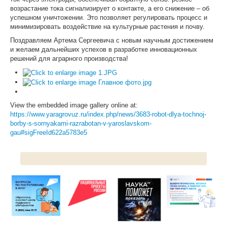
возрастание тока сигнализирует о контакте, а его снижение – об
успешном уничтожении. Это позволяет регулировать процесс и
ЦКП АГРОТЕХНОЛОГИИ
минимизировать воздействие на культурные растения и почву.
НАЦИОНАЛЬНЫЕ ПРОЕКТЫ РОССИИ
Поздравляем Артема Сергеевича с новым научным достижением
и желаем дальнейших успехов в разработке инновационных
МАСТЕР-КЛАССЫ
решений для аграрного производства!
ЕДИНОЕ ОКНО
НАУКА И МЕЖДУНАРОДНАЯ ДЕЯТЕЛЬНОСТЬ
View the embedded image gallery online at:
https://www.yaragrovuz.ru/index.php/news/3683-robot-dlya-tochnoj-
СТИПЕНДИАЛЬНЫЕ ПРОГРАММЫ
borby-s-sornyakami-razrabotan-v-yaroslavskom-
gau#sigFreeId622a5783e5
ПРОТИВОДЕЙСТВИЕ ТЕРРОРИЗМУ
ПРОТИВОДЕЙСТВИЕ КОРРУПЦИИ
ФАКУЛЬТЕТЫ
ОБЩЕЖИТИЕ
ЖУРНАЛ "ВЕСТНИК АПК ВЕРХНЕВОЛЖЬЯ"