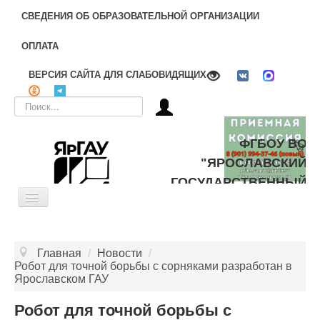
СВЕДЕНИЯ ОБ ОБРАЗОВАТЕЛЬНОЙ ОРГАНИЗАЦИИ
ОПЛАТА
ВЕРСИЯ САЙТА ДЛЯ СЛАБОВИДЯЩИХ
Искать...
ФГБОУ ВО
"ЯРОСЛАВСКИЙ
ГОСУДАРСТВЕННЫЙ
Toggle
АГРАРНЫЙ
Navigation
УНИВЕРСИТЕТ"
ОБ УНИВЕРСИТЕТЕ
Главная
/
Новости
/
ЦЕЛЕВОЕ ОБУЧЕНИЕ
Робот для точной борьбы с сорняками разработан в
Ярославском ГАУ
ДОПОЛНИТЕЛЬНОЕ ОБРАЗОВАНИЕ
Робот для точной борьбы с
БИБЛИОТЕКА