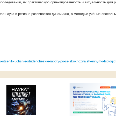
сследований, их практическую ориентированность и актуальность для р
ская наука в регионе развивается динамично, а молодые учёные способ
u-otsenili-luchshie-studencheskie-raboty-po-selskokhozyajstvennym-i-biolo