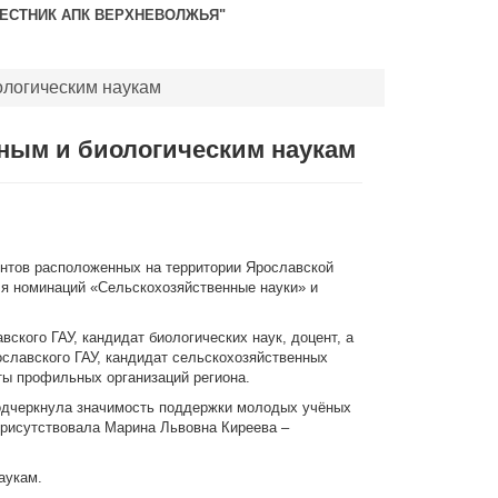
ВЕСТНИК АПК ВЕРХНЕВОЛЖЬЯ"
ологическим наукам
нным и биологическим наукам
ентов расположенных на территории Ярославской
ля номинаций «Сельскохозяйственные науки» и
кого ГАУ, кандидат биологических наук, доцент, а
славского ГАУ, кандидат сельскохозяйственных
сты профильных организаций региона.
подчеркнула значимость поддержки молодых учёных
 присутствовала Марина Львовна Киреева –
аукам.