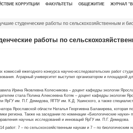
ЙСТВИЕ КОРРУПЦИИ
ФАКУЛЬТЕТЫ
ОБЩЕЖИТИЕ
ЖУРНАЛ "
учшие студенческие работы по сельскохозяйственным и би
денческие работы по сельскохозяйстве
х комиссий ежегодного конкурса научно-исследовательских работ студ
зования. Аграрный университет выступил организатором и площадкой д
авила Ирина Яковлевна Колесникова – доцент кафедры экологии Ярославс
ателем стала Полина Алексеевна Котяк – доцент кафедры экологии Яро
ли ЯрГУ им. П.Г. Демидова, ЯГПУ им. К.Д. Ушинского, а также специали
натора Ярославской области Наталья Георгиевна Балакирева, которая 
мики региона. Также на заседании по номинации «Биологические науки»
равления научных исследований и инноваций ЯрГУ им. П.Г. Демидова.
4 работ: 7 – по сельскохозяйственным наукам и 7 – по биологическим н