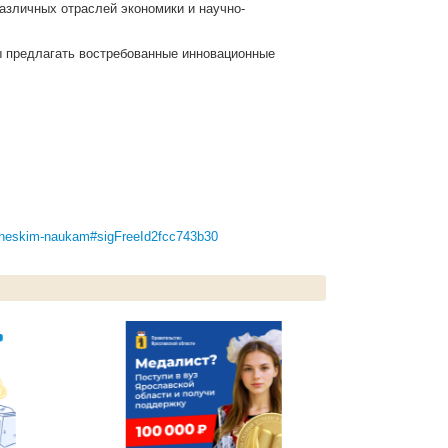
азличных отраслей экономики и научно-
ны предлагать востребованные инновационные
gicheskim-naukam#sigFreeId2fcc743b30