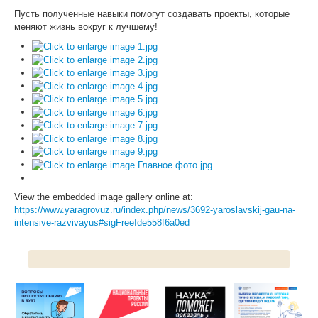
Пусть полученные навыки помогут создавать проекты, которые
меняют жизнь вокруг к лучшему!
ЦКП АГРОТЕХНОЛОГИИ
НАЦИОНАЛЬНЫЕ ПРОЕКТЫ РОССИИ
МАСТЕР-КЛАССЫ
ЕДИНОЕ ОКНО
НАУКА И МЕЖДУНАРОДНАЯ ДЕЯТЕЛЬНОСТЬ
СТИПЕНДИАЛЬНЫЕ ПРОГРАММЫ
ПРОТИВОДЕЙСТВИЕ ТЕРРОРИЗМУ
View the embedded image gallery online at:
https://www.yaragrovuz.ru/index.php/news/3692-yaroslavskij-gau-na-
ПРОТИВОДЕЙСТВИЕ КОРРУПЦИИ
intensive-razvivayus#sigFreeIde558f6a0ed
ФАКУЛЬТЕТЫ
ОБЩЕЖИТИЕ
ЖУРНАЛ "ВЕСТНИК АПК ВЕРХНЕВОЛЖЬЯ"