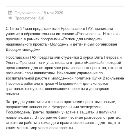
ИНОСТРАННЫМ ГРАЖДАНАМ
Опубликовано: 18 мая 2026
Просмотров: 310
#БЕРЕГИЗДОРОВЬЕ
С 15 по 17 мая представители Ярославского ГАУ принимали
АБИТУРИЕНТУ
участие в образовательном интенсиве «Развиваюсь». Интенсив
проходил в рамках программы «Регион для молодых»
КОНКУРСНЫЕ СПИСКИ
национального проекта «Молодёжь и дети» и был организован
Дворцом молодёжи.
СПИСКИ ПОСТУПАЮЩИХ
Ярославский ГАУ представили студентки 2 курса Вита Петрова и
Ульяна Фролова – они участвовали в треке «Развивай», который
ПОДГОТОВИТЕЛЬНОЕ ОТДЕЛЕНИЕ ДЛЯ ИНОСТРАНЦЕВ
предназначен для авторов уже реализованных проектов, готовых
развивать свои инициативы. Начальник управления по
ВЫПУСКНИКУ
воспитательной работе и молодёжной политике Юлия Васильевна
Насонова работала в треке «Направляй» – для экспертов
ПРИКАЗЫ О ЗАЧИСЛЕНИИ
грантовых конкурсов, оценивающих проекты и делящихся
опытом.
ЦЕНТР КОМПЕТЕНЦИЙ
За три дня участники интенсива прокачали проектные навыки,
проработали концепции с федеральными экспертами
НОВОСТИ
Росмолодёжь.Гранты, приняли участие в защитах и получили
новые инсайты. В программе были честные разговоры о грантах,
ОБРАЗОВАНИЕ
стратегии работы в команде и практические советы для тех, кто
хочет менять мир через свои проекты.
РАБОТА В УНИВЕРСИТЕТЕ