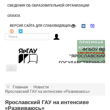
СВЕДЕНИЯ ОБ ОБРАЗОВАТЕЛЬНОЙ ОРГАНИЗАЦИИ
ОПЛАТА
ВЕРСИЯ САЙТА ДЛЯ СЛАБОВИДЯЩИХ
Искать...
ФГБОУ ВО
"ЯРОСЛАВСКИЙ
ГОСУДАРСТВЕННЫЙ
Toggle
АГРАРНЫЙ
Navigation
УНИВЕРСИТЕТ"
ОБ УНИВЕРСИТЕТЕ
Главная
/
Новости
/
ЦЕЛЕВОЕ ОБУЧЕНИЕ
Ярославский ГАУ на интенсиве «Развиваюсь»
ДОПОЛНИТЕЛЬНОЕ ОБРАЗОВАНИЕ
Ярославский ГАУ на интенсиве
«Развиваюсь»
БИБЛИОТЕКА