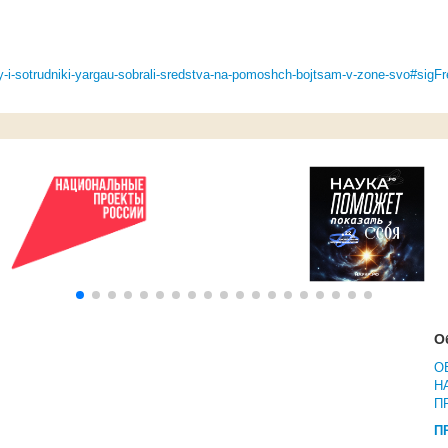
y-i-sotrudniki-yargau-sobrali-sredstva-na-pomoshch-bojtsam-v-zone-svo#sigF
О
О
Н
П
П