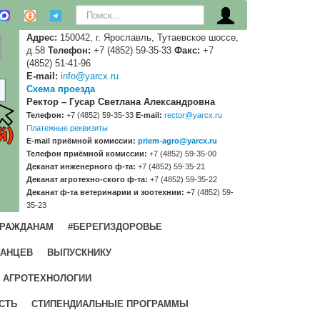
Искать...
Адрес:
150042, г. Ярославль, Тутаевское шоссе,
д.58
Телефон:
+7 (4852) 59-35-33
Факс:
+7
(4852) 51-41-96
E-mail:
info@yarcx.ru
Схема проезда
Ректор – Гусар Светлана Александровна
Телефон:
+7 (4852) 59-35-33
E-mail:
rector@yarcx.ru
Платежные реквизиты
E-mail приёмной комиссии:
priem-agro@yarcx.ru
Телефон приёмной комиссии:
+7 (4852) 59-35-00
Деканат инженерного ф-та:
+7 (4852) 59-35-21
Деканат агротехно-ского ф-та:
+7 (4852) 59-35-22
Деканат ф-та ветеринарии и зоотехнии:
+7 (4852) 59-
35-23
ГРАЖДАНАМ
#БЕРЕГИЗДОРОВЬЕ
РАНЦЕВ
ВЫПУСКНИКУ
 АГРОТЕХНОЛОГИИ
СТЬ
СТИПЕНДИАЛЬНЫЕ ПРОГРАММЫ