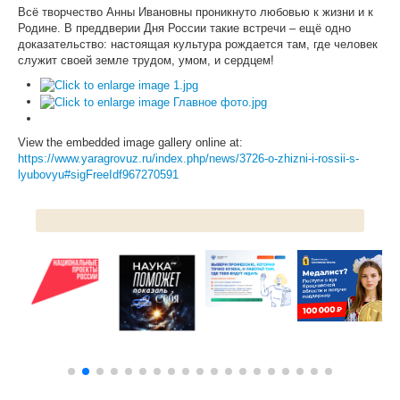
Всё творчество Анны Ивановны проникнуто любовью к жизни и к
Родине. В преддверии Дня России такие встречи – ещё одно
ЦКП АГРОТЕХНОЛОГИИ
доказательство: настоящая культура рождается там, где человек
служит своей земле трудом, умом, и сердцем!
НАЦИОНАЛЬНЫЕ ПРОЕКТЫ РОССИИ
МАСТЕР-КЛАССЫ
ЕДИНОЕ ОКНО
View the embedded image gallery online at:
https://www.yaragrovuz.ru/index.php/news/3726-o-zhizni-i-rossii-s-
НАУКА И МЕЖДУНАРОДНАЯ ДЕЯТЕЛЬНОСТЬ
lyubovyu#sigFreeIdf967270591
СТИПЕНДИАЛЬНЫЕ ПРОГРАММЫ
ПРОТИВОДЕЙСТВИЕ ТЕРРОРИЗМУ
ПРОТИВОДЕЙСТВИЕ КОРРУПЦИИ
ФАКУЛЬТЕТЫ
ОБЩЕЖИТИЕ
ЖУРНАЛ "ВЕСТНИК АПК ВЕРХНЕВОЛЖЬЯ"