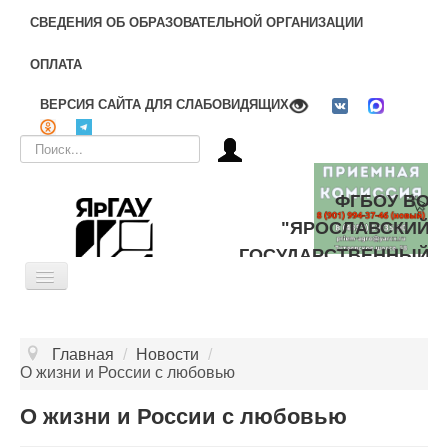
СВЕДЕНИЯ ОБ ОБРАЗОВАТЕЛЬНОЙ ОРГАНИЗАЦИИ
ОПЛАТА
ВЕРСИЯ САЙТА ДЛЯ СЛАБОВИДЯЩИХ
Искать...
ФГБОУ ВО
"ЯРОСЛАВСКИЙ
ГОСУДАРСТВЕННЫЙ
Toggle
АГРАРНЫЙ
Navigation
УНИВЕРСИТЕТ"
ОБ УНИВЕРСИТЕТЕ
Главная
/
Новости
/
ЦЕЛЕВОЕ ОБУЧЕНИЕ
О жизни и России с любовью
ДОПОЛНИТЕЛЬНОЕ ОБРАЗОВАНИЕ
О жизни и России с любовью
БИБЛИОТЕКА