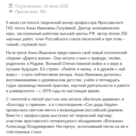
Опубликовано: 10 июня 2026
ИНОСТРАННЫМ ГРАЖДАНАМ
Просмотров: 392
#БЕРЕГИЗДОРОВЬЕ
5 июня состоялся творческий вечер профессора Ярославского
ГАУ, поэта Анны Ивановны Голубевой. Доктор экономических
АБИТУРИЕНТУ
наук, заслуженный работник высшей школы РФ, автор более 250
научных работ, член Российского союза писателей и при этом –
КОНКУРСНЫЕ СПИСКИ
тонкий, глубокий поэт.
На встрече Анна Ивановна представила свой новый поэтический
СПИСКИ ПОСТУПАЮЩИХ
сборник «Дорога жизни». Она читала стихи о природе, любви,
родителях и Родине, Великой Отечественной войне и о вере в
ПОДГОТОВИТЕЛЬНОЕ ОТДЕЛЕНИЕ ДЛЯ ИНОСТРАНЦЕВ
лучшее будущее. Её строки: «Люблю я жизнь, и в дружбе с ней
живу» – стали лейтмотивом вечера. Анна Ивановна делилась
ВЫПУСКНИКУ
воспоминаниями о деревенском детстве, учёбе и пятнадцать
годах производственной практики, научной деятельности и работе
ПРИКАЗЫ О ЗАЧИСЛЕНИИ
в университете – с 1979 года по настоящее время.
С теплотой и лёгкой грустью она читала «Весёлую деревню» и
ЦЕНТР КОМПЕТЕНЦИЙ
«Балладу о гармони», а в стихотворении «Сон деда Авдея»
прозвучала светлая мечта о возрождении российской деревни.
НОВОСТИ
Вместе с профессором выступал её творческий партнёр,
участник ярославского литературного объединения «Волжане»
ОБРАЗОВАНИЕ
Александр Владимирович Нестерчук, исполнивший песни на её и
собственные стихи.
РАБОТА В УНИВЕРСИТЕТЕ